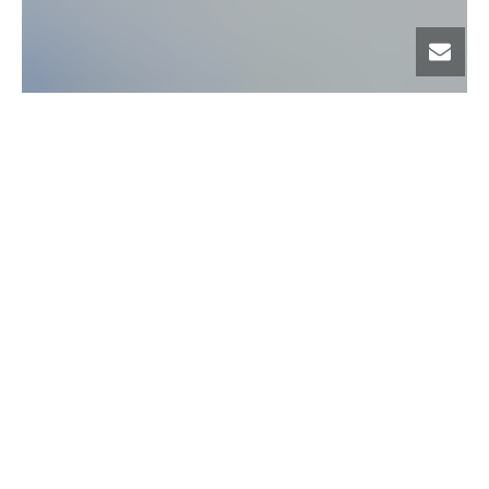
Respaldamos
tu Patrimonio
En FLORES CALDERÓN Y ASOCIADOS cuidamos la
solidez de cada negocio, brindamos asesoría y
resolvemos de manera efectiva a nuestros clientes su
necesidad en apertura de Línea de Afianzamiento y